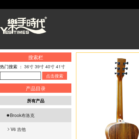
搜索栏
热门搜索 ：
36寸
39寸
40寸
41寸
产品目录
所有产品
✸Brook布洛克
V6 吉他
